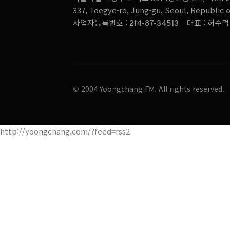
337, Toegye-ro, Jung-gu, Seoul, Republic 
사업자등록번호 :
대표 : 허수
214-87-34513
© 2004 Yoongchang FM. All rights reserved.
http://yoongchang.com/?feed=rss2