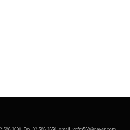
8-3090 Fax. 02-588-3850 email. ycfm588@naver.com